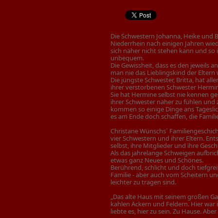
Die Schwestern Johanna, Heike und B
Niederrhein nach einigen Jahren wie
sich näher nicht stehen kann und so 
unbequem.
Die Gewissheit, dass es den jeweils 
man nie das Lieblingskind der Eltern 
Die jüngste Schwester, Britta, hat a
ihrer verstorbenen Schwester Hermi
Sie hat Hermine selbst nie kennen gel
ihrer Schwester näher zu fühlen und 
kommen so einige Dinge ans Tageslic
es am Ende doch schaffen, die Famil
Christane Wünschs´ Familiengeschich
vier Schwestern und ihrer Eltern. Ent
selbst, ihre Mitglieder und ihre Gesch
Als das jahrelange Schweigen aufbri
etwas ganz Neues und Schönes.
Berührend, schlicht und doch tiefgr
Familie - aber auch vom Scheitern 
leichter zu tragen sind.
„Das alte Haus mit seinem großen Gar
kahlen Äckern und Feldern. Hier war 
liebte es, hier zu sein. Zu Hause. Ab