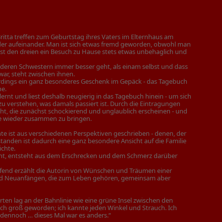
ritta treffen zum Geburtstag ihres Vaters im Elternhaus am
der aufeinander. Man ist sich etwas fremd geworden, obwohl man
ist den dreien ein Besuch zu Hause stets etwas unbehaglich und
anderen Schwestern immer besser geht, als einam selbst und dass
war, steht zwischen ihnen.
llerdings ein ganz besonderes Geschenk im Gepäck - das Tagebuch
ne.
ernt und liest deshalb neugierig in das Tagebuch hinein - um sich
zu verstehen, was damals passiert ist. Durch die Eintragungen
ht, die zunächst schockierend und unglaublich erscheinen - und
ie wieder zusammen zu bringen.
te ist aus verschiedenen Perspektiven geschrieben - denen, der
standen ist dadurch eine ganz besondere Ansicht auf die Familie
ichte.
cht, entsteht aus dem Erschrecken und dem Schmerz darüber
eifend erzählt die Autorin von Wünschen und Träumen einer
und Neuanfängen, die zum Leben gehören, gemeinsam aber
ten lag an der Bahnlinie wie eine grüne Insel zwischen den
ich groß geworden; ich kannte jeden Winkel und Strauch. Ich
er dennoch … dieses Mal war es anders.“