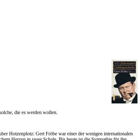
olche, die es werden wollen.
r Hotzenplotz: Gert Fröbe war einer der wenigen internationalen
chem Herzen in rauer Schale. Bis heute ist die Sympathie für ihn