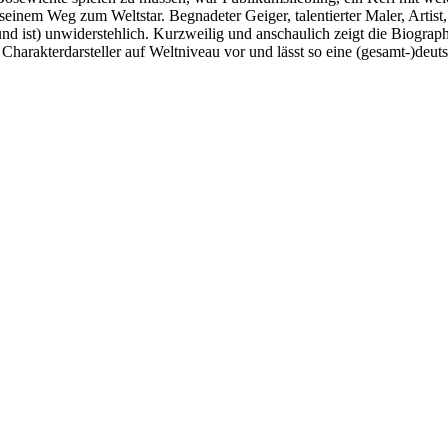
einem Weg zum Weltstar. Begnadeter Geiger, talentierter Maler, Artis
(und ist) unwiderstehlich. Kurzweilig und anschaulich zeigt die Biogr
n Charakterdarsteller auf Weltniveau vor und lässt so eine (gesamt-)de