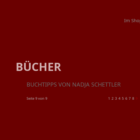
Im Sho
BÜCHER
BUCHTIPPS VON NADJA SCHETTLER
Seite 9 von 9
1
2
3
4
5
6
7
8
9