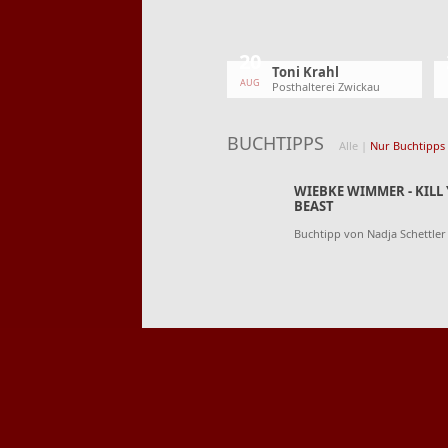
20
Toni Krahl
AUG
Posthalterei Zwickau
BUCHTIPPS
Alle
|
Nur Buchtipps
WIEBKE WIMMER - KILL
BEAST
Buchtipp von Nadja Schettler
CLARE LESLIE HALL "WIE
IN DER ERDE"
Buchtipp von Nadja Schettler
A
KYRA GROH: ZEILENFL
Buchtipp von Nadja Schettler