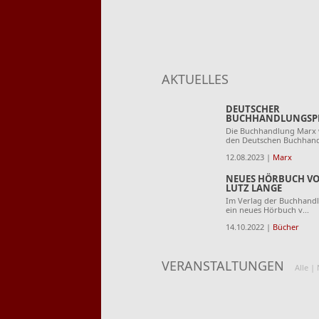
AKTUELLES
DEUTSCHER
BUCHHANDLUNGSPRE
Die Buchhandlung Marx 
den Deutschen Buchhandl
12.08.2023 |
Marx
NEUES HÖRBUCH VO
LUTZ LANGE
Im Verlag der Buchhandl
ein neues Hörbuch v...
14.10.2022 |
Bücher
VERANSTALTUNGEN
Alle
|