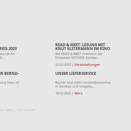
READ & MEET: LESUNG MIT
IS 2023
KNUT ELSTERMANN IM KINO
wurde für
Mit READ & MEET erweitert der
...
filmpalast ASTORIA Zwickau...
22.02.2023 |
Veranstaltungen
N BERND-
UNSER LIEFERSERVICE
ung Marx ist
Bücher und mehr versandkostenfrei
in Zwickau und Umgebu...
18.03.2020 |
Marx
Nur Marx
|
Nur Partner