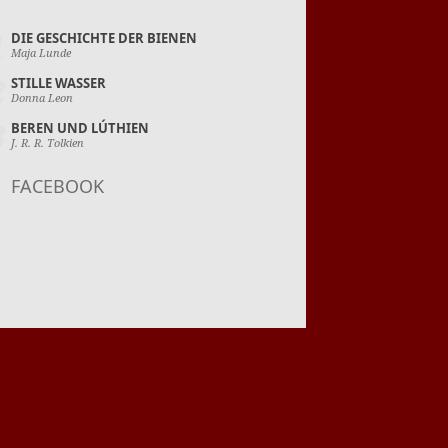
1
DIE GESCHICHTE DER BIENEN
Maja Lunde
2
STILLE WASSER
Donna Leon
3
BEREN UND LÚTHIEN
J. R. R. Tolkien
FACEBOOK
MARIE HÜTTNER "ROCKY
WINTERFELD - ZIEMLICH
NEBEN DER SPUR"
Buchtipp von Nadja Schettler
JOANNA HO - UND ZWISCHEN
UNS EIN OZEAN AUS
SCHWEIGEN
Buchtipp von Nadja Schettler
REBECCA F. KUANG:
YELLOWFACE
Buchtipp von Nadja Schettler