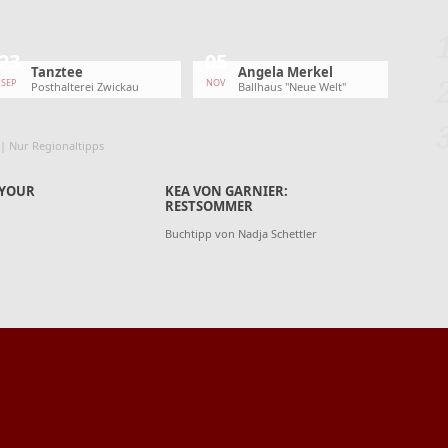
23
05
Tanztee
Angela Merkel
SEP
NOV
Posthalterei Zwickau
Ballhaus "Neue Welt"
|
Nur Regionaltipps
 YOUR
KEA VON GARNIER:
RESTSOMMER
Buchtipp von Nadja Schettler
 RISSE
CAROLINE DARIAN "UND ICH
WERDE DICH NIE WIEDER PAPA
NENNEN"
Buchtipp von Nadja Schettler
lle
Veranstaltungen
Bilder
Twitter
Facebook
Service
ÜSTERN
SABINE BOHLMANN:
WILLKOMMEN BEI DEN
GRAUSES
Wer ist schon normal?