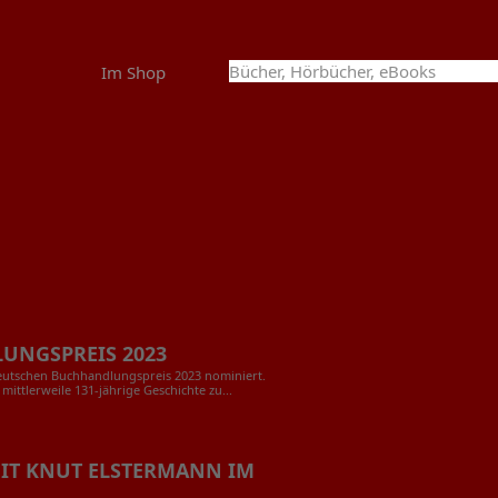
Im Shop
UNGSPREIS 2023
utschen Buchhandlungspreis 2023 nominiert.
ittlerweile 131-jährige Geschichte zu...
MIT KNUT ELSTERMANN IM