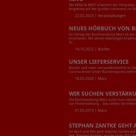
Mit READ & MEET erweitert der filmpalast
Angebote auf der großen Leinwand um Bü
22.02.2023 |
Veranstaltungen
NEUES HÖRBUCH VON B
Im Verlag der Buchhandlung Marx ist ein
erschienen. Mit seinen lebendigen Erzäh
Sc...
14.10.2022 |
Bücher
UNSER LIEFERSERVICE
Bücher und mehr versandkostenfrei in Z
Corona-Krise! Unser Bücherexpress liefer
18.03.2020 |
Marx
WIR SUCHEN VERSTÄRK
Die Buchhandlung Marx sucht zum nächs
zur Festeinstellung. Das sollten Sie mitbr
01.05.2019 |
Marx
STEPHAN ZANTKE GEHT A
Im April und Mai geht Stephan Zantke auf
Der "Klartext-Richter" wurde Ende 2017 deu