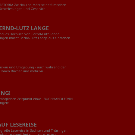
 ASTORIA Zwickau ab März seine filmischen
cherlesungen und Gespräch...
ERND-LUTZ LANGE
 neues Hörbuch von Bernd-Lutz Lange
lungen macht Bernd-Lutz Lange aus einfachen
wickau und Umgebung - auch während der
t Ihnen Bücher und mehr&n...
UNG!
tmöglichen Zeitpunkt ein/e BUCHHÄNDLER/IN
ingen: ...
UF LESEREISE
 große Lesereise in Sachsen und Thüringen.
tschlandweit bekannt, als er einen...