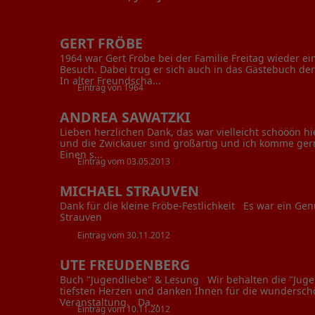
GERT FRÖBE
1964 war Gert Fröbe bei der Familie Freitag wieder e
Besuch. Dabei trug er sich auch in das Gästebuch der
In alter Freundscha...
Eintrag von 1964
ANDREA SAWATZKI
Lieben herzlichen Dank, das war vielleicht schööön hi
und die Zwickauer sind großartig und ich komme ge
Einen s...
Eintrag vom 03.05.2013
MICHAEL STRAUVEN
Dank für die kleine Fröbe-Festlichkeit Es war ein G
Strauven
Eintrag vom 30.11.2012
UTE FREUDENBERG
Buch "Jugendliebe" & Lesung Wir behalten die "Juge
tiefsten Herzen und danken Ihnen für die wundersc
Veranstaltung. Da...
Eintrag vom 10.11.2012